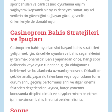
spor bahisleri ve canlı casino oyunlarına erişim
sağlayarak kapsamlı bir oyun deneyimi sunar. Kişisel
verilerinizin güvenliğini sağlayan güçlü güvenlik
önlemleriyle de donatılmıştır.
Casinoprom Bahis Stratejileri
ve İpuçları
Casinoprom bahis oyunları slot başarılı bahis stratejileri
geliştirmek için, öncelikle oyunları ve bahis seçeneklerini
iyi tanımak önemlidir. Bahis yapmadan önce, hangi spor
dallarında veya oyun türlerinde güçlü olduğunuzu
belirlemeli ve bu alanlarda uzmanlaşmalısınız. Dikkatli bir
şekilde analiz yaparak, takımların veya oyuncuların form
durumlarını, geçmiş performanslarını ve diğer önemli
faktörleri değerlendirin. Ayrıca, bütçe yönetimi
konusunda disiplinli olmalı ve kayıpları minimize etmek
için maksimum bahis limitinizi belirlemelisiniz.
Sonuç