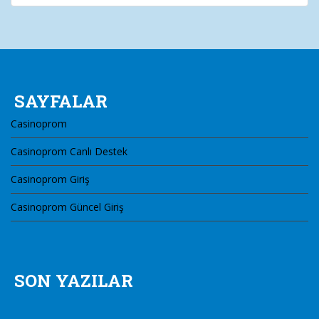
SAYFALAR
Casinoprom
Casinoprom Canlı Destek
Casinoprom Giriş
Casinoprom Güncel Giriş
SON YAZILAR