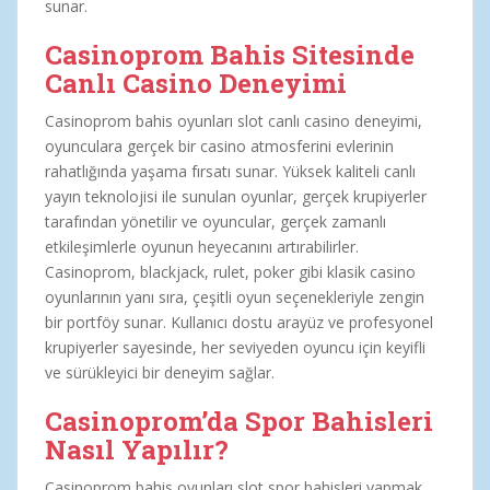
sunar.
Casinoprom Bahis Sitesinde
Canlı Casino Deneyimi
Casinoprom bahis oyunları slot canlı casino deneyimi,
oyunculara gerçek bir casino atmosferini evlerinin
rahatlığında yaşama fırsatı sunar. Yüksek kaliteli canlı
yayın teknolojisi ile sunulan oyunlar, gerçek krupiyerler
tarafından yönetilir ve oyuncular, gerçek zamanlı
etkileşimlerle oyunun heyecanını artırabilirler.
Casinoprom, blackjack, rulet, poker gibi klasik casino
oyunlarının yanı sıra, çeşitli oyun seçenekleriyle zengin
bir portföy sunar. Kullanıcı dostu arayüz ve profesyonel
krupiyerler sayesinde, her seviyeden oyuncu için keyifli
ve sürükleyici bir deneyim sağlar.
Casinoprom’da Spor Bahisleri
Nasıl Yapılır?
Casinoprom bahis oyunları slot spor bahisleri yapmak