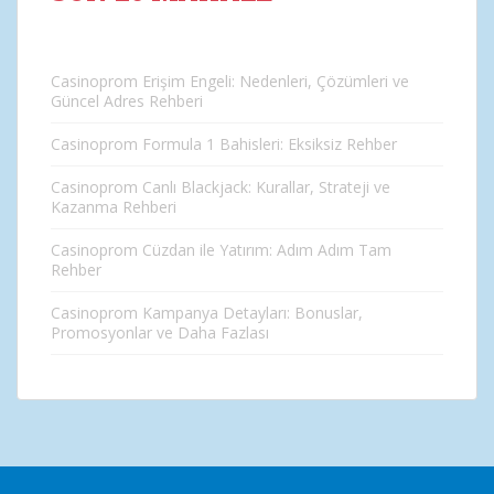
Casinoprom Erişim Engeli: Nedenleri, Çözümleri ve
Güncel Adres Rehberi
Casinoprom Formula 1 Bahisleri: Eksiksiz Rehber
Casinoprom Canlı Blackjack: Kurallar, Strateji ve
Kazanma Rehberi
Casinoprom Cüzdan ile Yatırım: Adım Adım Tam
Rehber
Casinoprom Kampanya Detayları: Bonuslar,
Promosyonlar ve Daha Fazlası