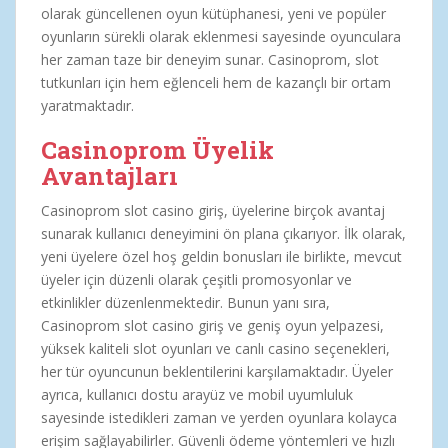
olarak güncellenen oyun kütüphanesi, yeni ve popüler
oyunların sürekli olarak eklenmesi sayesinde oyunculara
her zaman taze bir deneyim sunar. Casinoprom, slot
tutkunları için hem eğlenceli hem de kazançlı bir ortam
yaratmaktadır.
Casinoprom Üyelik
Avantajları
Casinoprom slot casino giriş, üyelerine birçok avantaj
sunarak kullanıcı deneyimini ön plana çıkarıyor. İlk olarak,
yeni üyelere özel hoş geldin bonusları ile birlikte, mevcut
üyeler için düzenli olarak çeşitli promosyonlar ve
etkinlikler düzenlenmektedir. Bunun yanı sıra,
Casinoprom slot casino giriş ve geniş oyun yelpazesi,
yüksek kaliteli slot oyunları ve canlı casino seçenekleri,
her tür oyuncunun beklentilerini karşılamaktadır. Üyeler
ayrıca, kullanıcı dostu arayüz ve mobil uyumluluk
sayesinde istedikleri zaman ve yerden oyunlara kolayca
erişim sağlayabilirler. Güvenli ödeme yöntemleri ve hızlı