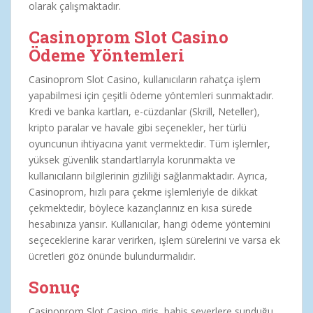
olarak çalışmaktadır.
Casinoprom Slot Casino
Ödeme Yöntemleri
Casinoprom Slot Casino, kullanıcıların rahatça işlem
yapabilmesi için çeşitli ödeme yöntemleri sunmaktadır.
Kredi ve banka kartları, e-cüzdanlar (Skrill, Neteller),
kripto paralar ve havale gibi seçenekler, her türlü
oyuncunun ihtiyacına yanıt vermektedir. Tüm işlemler,
yüksek güvenlik standartlarıyla korunmakta ve
kullanıcıların bilgilerinin gizliliği sağlanmaktadır. Ayrıca,
Casinoprom, hızlı para çekme işlemleriyle de dikkat
çekmektedir, böylece kazançlarınız en kısa sürede
hesabınıza yansır. Kullanıcılar, hangi ödeme yöntemini
seçeceklerine karar verirken, işlem sürelerini ve varsa ek
ücretleri göz önünde bulundurmalıdır.
Sonuç
Casinoprom Slot Casino giriş, bahis severlere sunduğu