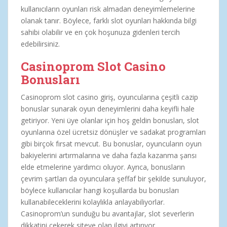
kullanıcıların oyunları risk almadan deneyimlemelerine
olanak tanır. Böylece, farklı slot oyunları hakkında bilgi
sahibi olabilir ve en çok hoşunuza gidenleri tercih
edebilirsiniz.
Casinoprom Slot Casino
Bonusları
Casinoprom slot casino giriş, oyuncularına çeşitli cazip
bonuslar sunarak oyun deneyimlerini daha keyifli hale
getiriyor. Yeni üye olanlar için hoş geldin bonusları, slot
oyunlarına özel ücretsiz dönüşler ve sadakat programları
gibi birçok fırsat mevcut. Bu bonuslar, oyuncuların oyun
bakiyelerini artırmalarına ve daha fazla kazanma şansı
elde etmelerine yardımcı oluyor. Ayrıca, bonusların
çevrim şartları da oyunculara şeffaf bir şekilde sunuluyor,
böylece kullanıcılar hangi koşullarda bu bonusları
kullanabileceklerini kolaylıkla anlayabiliyorlar.
Casinoprom’un sunduğu bu avantajlar, slot severlerin
dikkatini çekerek siteye olan ilgiyi artırıyor.