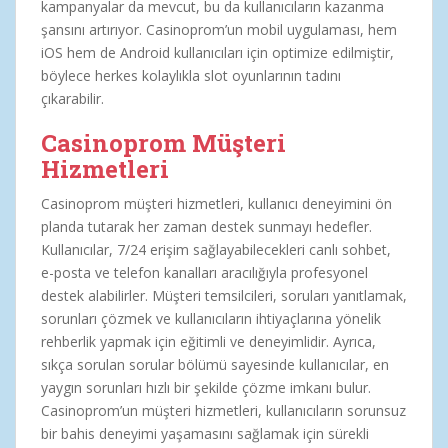
kampanyalar da mevcut, bu da kullanıcıların kazanma
şansını artırıyor. Casinoprom’un mobil uygulaması, hem
iOS hem de Android kullanıcıları için optimize edilmiştir,
böylece herkes kolaylıkla slot oyunlarının tadını
çıkarabilir.
Casinoprom Müşteri
Hizmetleri
Casinoprom müşteri hizmetleri, kullanıcı deneyimini ön
planda tutarak her zaman destek sunmayı hedefler.
Kullanıcılar, 7/24 erişim sağlayabilecekleri canlı sohbet,
e-posta ve telefon kanalları aracılığıyla profesyonel
destek alabilirler. Müşteri temsilcileri, soruları yanıtlamak,
sorunları çözmek ve kullanıcıların ihtiyaçlarına yönelik
rehberlik yapmak için eğitimli ve deneyimlidir. Ayrıca,
sıkça sorulan sorular bölümü sayesinde kullanıcılar, en
yaygın sorunları hızlı bir şekilde çözme imkanı bulur.
Casinoprom’un müşteri hizmetleri, kullanıcıların sorunsuz
bir bahis deneyimi yaşamasını sağlamak için sürekli