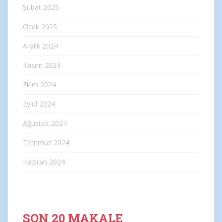
Şubat 2025
Ocak 2025
Aralık 2024
Kasım 2024
Ekim 2024
Eylül 2024
Ağustos 2024
Temmuz 2024
Haziran 2024
SON 20 MAKALE