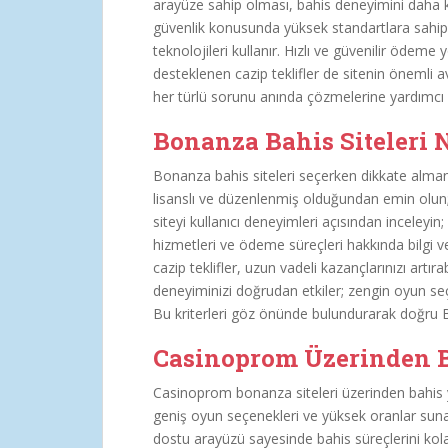
arayüze sahip olması, bahis deneyimini daha ke
güvenlik konusunda yüksek standartlara sahip o
teknolojileri kullanır. Hızlı ve güvenilir ödeme
desteklenen cazip teklifler de sitenin önemli av
her türlü sorunu anında çözmelerine yardımcı 
Bonanza Bahis Siteleri N
Bonanza bahis siteleri seçerken dikkate almanız
lisanslı ve düzenlenmiş olduğundan emin olun; b
siteyi kullanıcı deneyimleri açısından inceleyin
hizmetleri ve ödeme süreçleri hakkında bilgi v
cazip teklifler, uzun vadeli kazançlarınızı artırab
deneyiminizi doğrudan etkiler; zengin oyun seçe
Bu kriterleri göz önünde bulundurarak doğru Bo
Casinoprom Üzerinden B
Casinoprom bonanza siteleri üzerinden bahis 
geniş oyun seçenekleri ve yüksek oranlar sunarak
dostu arayüzü sayesinde bahis süreçlerini kolayla