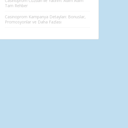
Casinoprom Cüzdan ile Yatırım: Adım Adım
Tam Rehber
Casinoprom Kampanya Detayları: Bonuslar,
Promosyonlar ve Daha Fazlası