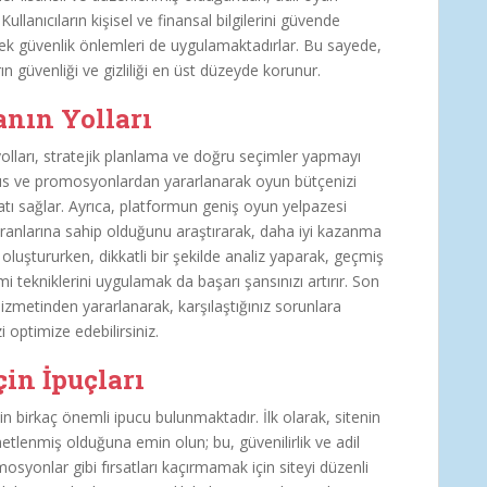
Kullanıcıların kişisel ve finansal bilgilerini güvende
i ek güvenlik önlemleri de uygulamaktadırlar. Bu sayede,
 güvenliği ve gizliliği en üst düzeyde korunur.
nın Yolları
lları, stratejik planlama ve doğru seçimler yapmayı
nus ve promosyonlardan yararlanarak oyun bütçenizi
satı sağlar. Ayrıca, platformun geniş oyun yelpazesi
oranlarına sahip olduğunu araştırarak, daha iyi kazanma
zi oluştururken, dikkatli bir şekilde analiz yaparak, geçmiş
i tekniklerini uygulamak da başarı şansınızı artırır. Son
zmetinden yararlanarak, karşılaştığınız sorunlara
 optimize edebilirsiniz.
çin İpuçları
in birkaç önemli ipucu bulunmaktadır. İlk olarak, sitenin
netlenmiş olduğuna emin olun; bu, güvenilirlik ve adil
osyonlar gibi fırsatları kaçırmamak için siteyi düzenli