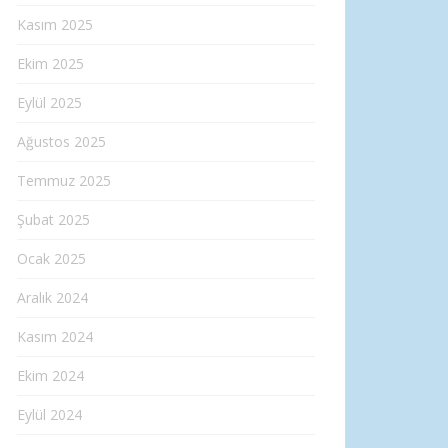
Kasım 2025
Ekim 2025
Eylül 2025
Ağustos 2025
Temmuz 2025
Şubat 2025
Ocak 2025
Aralık 2024
Kasım 2024
Ekim 2024
Eylül 2024