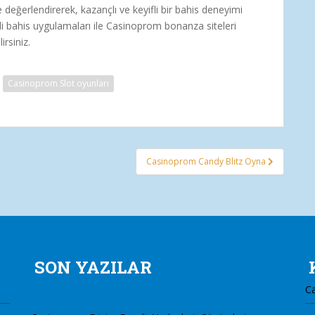
lde değerlendirerek, kazançlı ve keyifli bir bahis deneyimi
 bahis uygulamaları ile Casinoprom bonanza siteleri
irsiniz.
Casinoprom Slot oyunları
Casinoprom Candy Blitz Oyna
SON YAZILAR
C