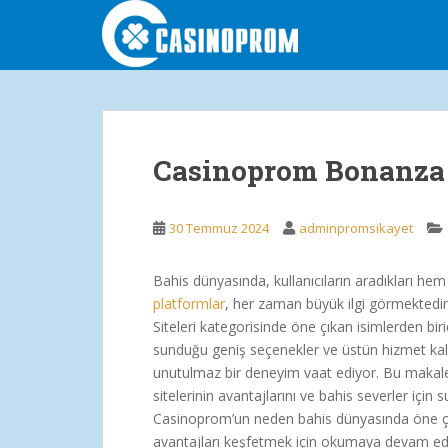
S
k
i
p
t
o
m
Casinoprom Bonanza 
a
i
n
30 Temmuz 2024
adminpromsikayet
c
o
Bahis dünyasında, kullanıcıların aradıkları he
n
platformlar
, her zaman büyük ilgi görmektedi
t
Siteleri kategorisinde öne çıkan isimlerden bir
e
sunduğu geniş seçenekler ve üstün hizmet kal
n
unutulmaz bir deneyim vaat ediyor. Bu makal
t
sitelerinin avantajlarını ve bahis severler için s
Casinoprom’un neden bahis dünyasında öne çı
avantajları keşfetmek için okumaya devam ed