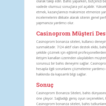
olarak takip edin. Bahis yaparken, bütçenizi be
vadede olumsuz sonuçlara yol açabilir. Yüksek 
etmek, kazançlarınızı maksimize etmenize yardı
incelemelerini dikkate alarak sitenin genel per
yapmanıza yardımcı olur.
Casinoprom Müşteri Des
Casinoprom bonanza siteleri, kullanıcı deneyi
sunmaktadır. 7/24 aktif olan destek ekibi, bahisçi
şekilde çözmek için eğitimli profesyonellerden 
iletişim kanalları üzerinden ulaşılabilen müşt
sorunsuz bir bahis deneyimi sağlar. Casinoprom
hesapla ilgili sorunlarını çözmelerine yardımc
hakkında da kapsamlı bilgi sağlar.
Sonuç
Casinoprom Bonanza Siteleri, bahis dünyasınd
öne çıkıyor. Sağladığı geniş oyun seçenekleri, 
Casinoprom bonanza siteleri, bahis tutkunların