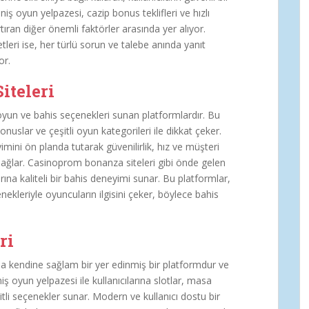
iş oyun yelpazesi, cazip bonus teklifleri ve hızlı
ıran diğer önemli faktörler arasında yer alıyor.
ri ise, her türlü sorun ve talebe anında yanıt
or.
iteleri
r oyun ve bahis seçenekleri sunan platformlardır. Bu
bonuslar ve çeşitli oyun kategorileri ile dikkat çeker.
imini ön planda tutarak güvenilirlik, hız ve müşteri
ağlar. Casinoprom bonanza siteleri gibi önde gelen
arına kaliteli bir bahis deneyimi sunar. Bu platformlar,
kleriyle oyuncuların ilgisini çeker, böylece bahis
ri
a kendine sağlam bir yer edinmiş bir platformdur ve
eniş oyun yelpazesi ile kullanıcılarına slotlar, masa
şitli seçenekler sunar. Modern ve kullanıcı dostu bir