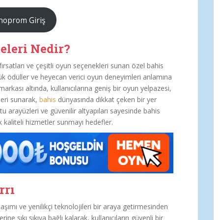
noprom Giriş
eleri Nedir?
satları ve çeşitli oyun seçenekleri sunan özel bahis
yük ödüller ve heyecan verici oyun deneyimleri anlamına
arkası altında, kullanıcılarına geniş bir oyun yelpazesi,
leri sunarak,
bahis
dünyasında dikkat çeken bir yer
stu arayüzleri ve güvenilir altyapıları sayesinde bahis
ek kaliteli hizmetler sunmayı hedefler.
rrı
laşımı ve yenilikçi teknolojileri bir araya getirmesinden
erine sıkı sıkıya bağlı kalarak, kullanıcıların güvenli bir