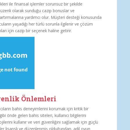
ri ile finansal işlemler sorunsuz bir şekilde
 düzenli olarak sunduğu cazip bonuslar ve
artırmalarına yardımcı olur. Müşteri desteği konusunda
arın yaşadığı her türlü sorunla ilgilenir ve çözüm
arı için cazip bir seçenek haline getirir.
venlik Önlemleri
ıların bahis deneyimlerini korumak için kritik bir
 önde gelen bahis siteleri, kullanıcı bilgilerini
erini kullanır ve veri güvenliğini sağlamak için güçlü
teler lisanslı ve düzenlenmiş olduğundan, adil oyun