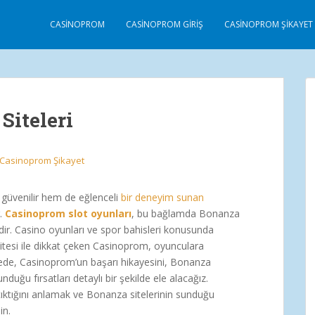
CASINOPROM
CASINOPROM GIRIŞ
CASINOPROM ŞIKAYET
Siteleri
Casinoprom Şikayet
m güvenilir hem de eğlenceli
bir deneyim sunan
r.
Casinoprom slot oyunları
, bu bağlamda Bonanza
idir. Casino oyunları ve spor bahisleri konusunda
itesi ile dikkat çeken Casinoprom, oyunculara
ede, Casinoprom’un başarı hikayesini, Bonanza
unduğu fırsatları detaylı bir şekilde ele alacağız.
ktığını anlamak ve Bonanza sitelerinin sunduğu
in.