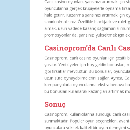
Canlı casino oyunları, şansınızı artırmak için s
oyuncularına gerçek krupiyelerle oynama fırsa
hale getirir. Kazanma şansınızı artırmak için oy
sabırlı olmalısınız. Özellikle blackjack ve rule
almak, uzun vadede kazanç sağlamanızı mümk
promosyonlar da, şansınızı yükseltmek için ek 
Casinoprom’da Canlı Cas
Casinoprom, canlı casino oyunları için çeşitli 
yaratır. Yeni üyeler için hoş geldin bonusları,
gibi fırsatlar mevcuttur. Bu bonuslar, oyuncula
uzun süre oynayabilmelerini sağlar. Ayrıca,
kampanyalarla oyuncularına ekstra bedava bahi
bu bonusları kullanarak kazançları artırmak 
Sonuç
Casinoprom, kullanıcılarına sunduğu canlı casi
sunmaktadır. Popüler oyun seçenekleri, avanta
oyunculara yüksek kaliteli bir oyun deneyimi