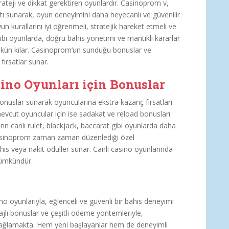
trateji ve dikkat gerektiren oyunlardır. Casinoprom v,
tı sunarak, oyun deneyimini daha heyecanlı ve güvenilir
un kurallarını iyi öğrenmeli, stratejik hareket etmeli ve
t gibi oyunlarda, doğru bahis yönetimi ve mantıklı kararlar
ün kılar. Casinoprom’un sunduğu bonuslar ve
fırsatlar sunar.
ino Oyunları için Bonuslar
bonuslar sunarak oyuncularına ekstra kazanç fırsatları
 mevcut oyuncular için ise sadakat ve reload bonusları
rın canlı rulet, blackjack, baccarat gibi oyunlarda daha
 Casinoprom zaman zaman düzenlediği özel
s veya nakit ödüller sunar. Canlı casino oyunlarında
mümkündür.
no oyunlarıyla, eğlenceli ve güvenli bir bahis deneyimi
jlı bonuslar ve çeşitli ödeme yöntemleriyle,
 sağlamakta. Hem yeni başlayanlar hem de deneyimli