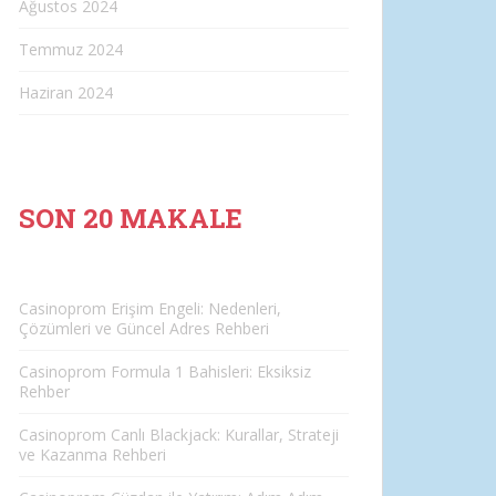
Ağustos 2024
Temmuz 2024
Haziran 2024
SON 20 MAKALE
Casinoprom Erişim Engeli: Nedenleri,
Çözümleri ve Güncel Adres Rehberi
Casinoprom Formula 1 Bahisleri: Eksiksiz
Rehber
Casinoprom Canlı Blackjack: Kurallar, Strateji
ve Kazanma Rehberi