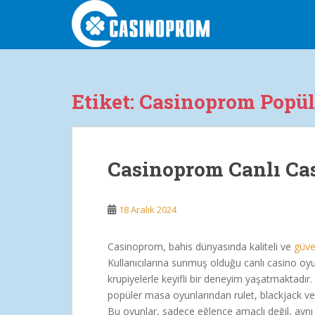
S
k
i
p
t
o
Etiket:
Casinoprom Popüle
m
a
i
n
Casinoprom Canlı Ca
c
o
n
18 Aralık 2024
t
e
Casinoprom, bahis dünyasında kaliteli ve
güve
n
Kullanıcılarına sunmuş olduğu canlı casino oy
t
krupiyelerle keyifli bir deneyim yaşatmaktadı
popüler masa oyunlarından rulet, blackjack ve
Bu oyunlar, sadece eğlence amaçlı değil, aynı