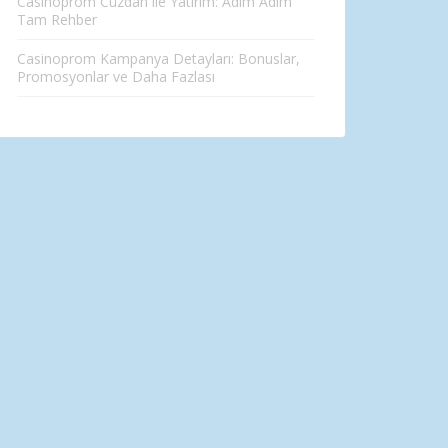
Casinoprom Cüzdan ile Yatırım: Adım Adım
Tam Rehber
Casinoprom Kampanya Detayları: Bonuslar,
Promosyonlar ve Daha Fazlası